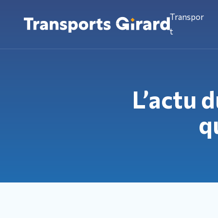
Transpor
t
L’actu d
q