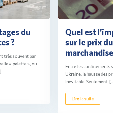
ntages du
Quel est l’im
tes ?
sur le prix d
marchandise
nt très souvent par
elle « palette », ou
Entre les confinements su
]
Ukraine, la hausse des p
inévitable. Seulement, [
Lire la suite