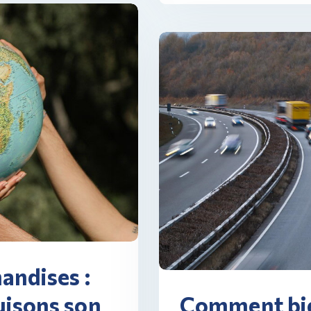
andises :
Comment bie
isons son