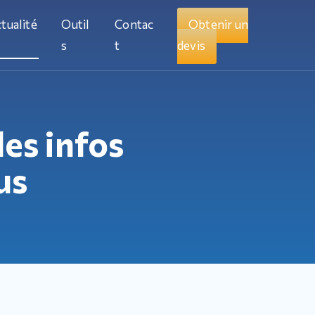
tualité
Outil
Contac
Obtenir un
s
t
devis
les infos
us