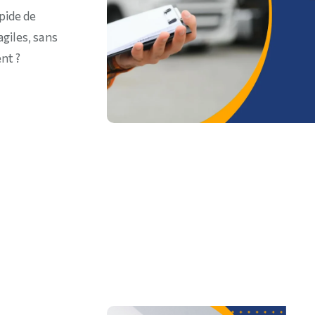
pide de
giles, sans
ent ?