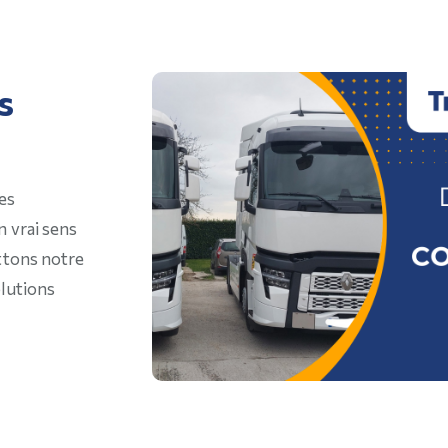
s
es
n vrai sens
ttons notre
olutions