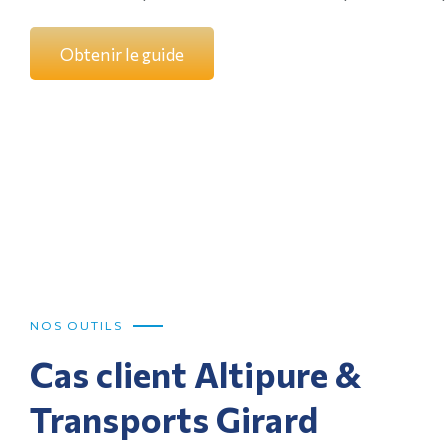
O
b
t
e
n
i
r
l
e
g
u
i
d
e
NOS OUTILS
Cas client Altipure &
Transports Girard