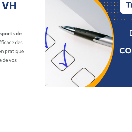
e VH
nsports de
fficace des
n pratique
e de vos