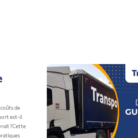
e
 coûts de
ort est-il
rait ?
Cette
pratiques