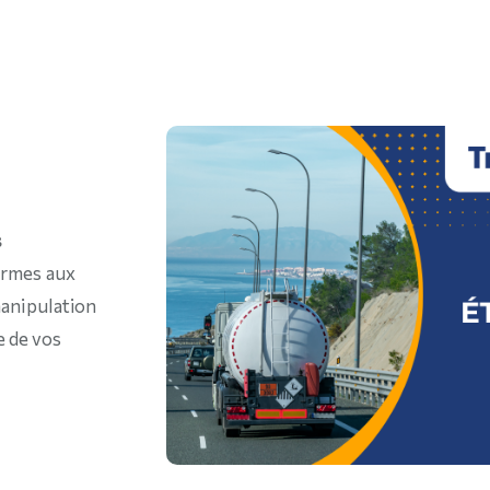
s
ormes aux
anipulation
e de vos