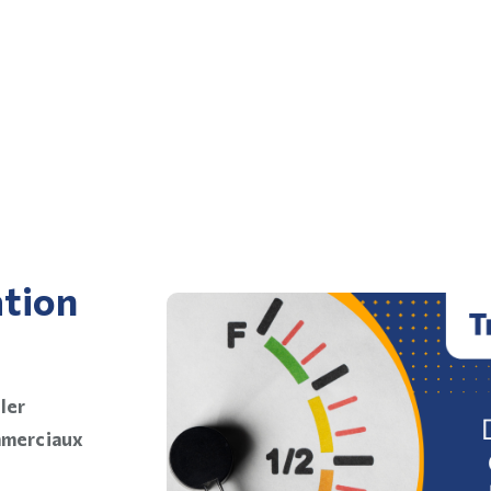
ation
ler
ommerciaux