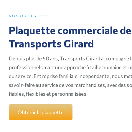
NOS OUTILS
Plaquette commerciale de
Transports Girard
Depuis plus de 50 ans, Transports Girard accompagne l
professionnels avec une approche à taille humaine et u
du service. Entreprise familiale indépendante, nous me
savoir-faire au service de vos marchandises, avec des s
fiables, flexibles et personnalisées.
O
b
t
e
n
i
r
l
a
p
l
a
q
u
e
t
t
e