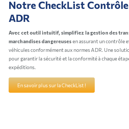
Notre CheckList Contrôl
ADR
Avec cet outil intuitif, simplifiez la gestion des tra
marchandises dangereuses
en assurant un contrôle e
véhicules conformément aux normes ADR. Une solutio
pour garantir la sécurité et la conformité à chaque étap
expéditions.
E
n
s
a
v
o
i
r
p
l
u
s
s
u
r
l
a
C
h
e
c
k
L
i
s
t
!