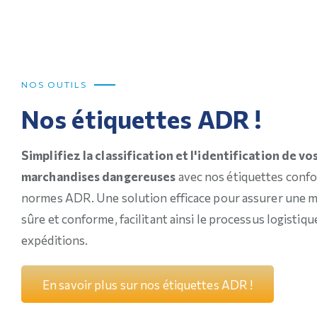
NOS OUTILS
Nos étiquettes ADR !
Simplifiez la classification et l'identification de vo
marchandises dangereuses
avec nos étiquettes conf
normes ADR. Une solution efficace pour assurer une m
sûre et conforme, facilitant ainsi le processus logistiqu
expéditions.
E
n
s
a
v
o
i
r
p
l
u
s
s
u
r
n
o
s
é
t
i
q
u
e
t
t
e
s
A
D
R
!