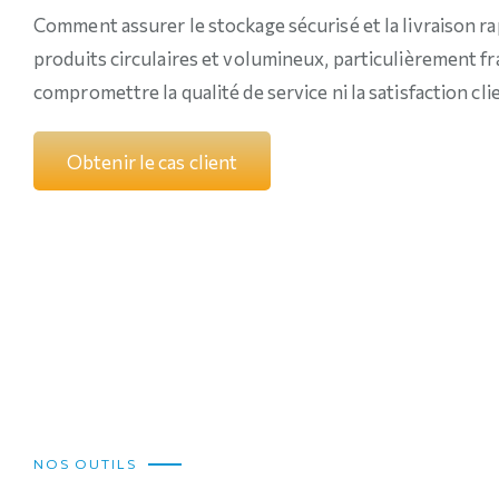
Comment assurer le stockage sécurisé et la livraison ra
produits circulaires et volumineux, particulièrement fra
compromettre la qualité de service ni la satisfaction cli
O
b
t
e
n
i
r
l
e
c
a
s
c
l
i
e
n
t
NOS OUTILS