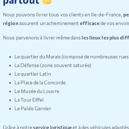
Nous pouvons livrer tous vos clients en Ile-de-France,
pe
région
assurent un acheminement
efficace
de vos envoi
Nous parvenons à livrer même dans
les lieux les plus dif
Le quartier du Marais (composé de nombreuses rues
La Défense (zone souvent saturée)
Le quartier Latin
La Place de la Concorde
Le Musée du Louvre
La Tour Eiffel
Le Palais Garnier
Grâce à notre
service logistique
et à des véhicules adaptés