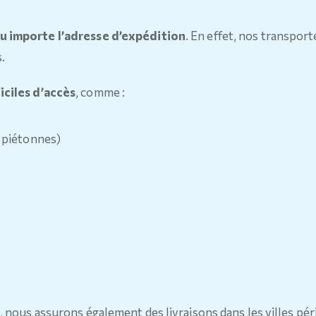
u importe l’adresse d’expédition
. En effet, nos transpor
s.
ficiles d’accès
, comme :
 piétonnes)
, nous assurons également des livraisons dans les villes pé