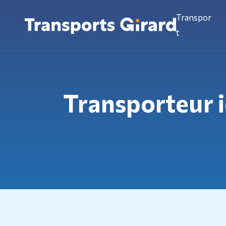
Transpor
t
Transporteur id