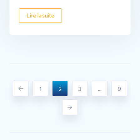
Lire la suite
1
2
3
…
9