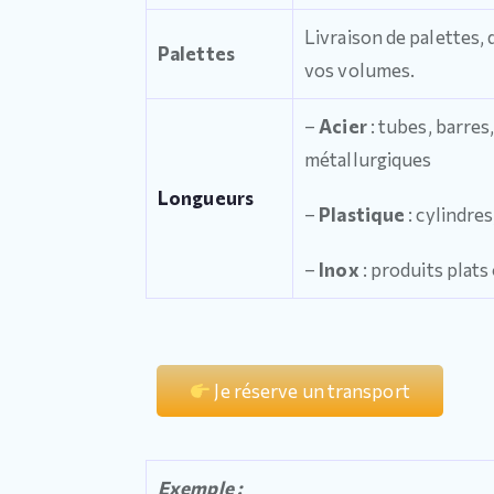
Livraison de palettes,
Palettes
vos volumes.
–
Acier
: tubes, barres,
métallurgiques
Longueurs
–
Plastique
: cylindre
–
Inox
: produits plats
Je réserve un transport
Exemple :