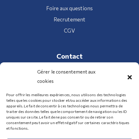
Foire aux questions
Recrutement
CGV
Contact
Gérer le consentement aux
cookies
01 34 70 32 98
Pour offrir les meilleures expériences, nous utilisons des technologies
telles que les cookies pour stocker et/ou accéder aux informations des
100 Route de Clermont 95340 Bernes-sur-Oise
appareils. Le fait de consentir à ces technologies nous permettra de
traiter des données telles que le comportement de navigation ou les ID
uniques sur ce site. Le fait de ne pas consentir ou de retirer son
consentement peut avoir un effet négatif sur certaines caractéristiques
Nous contacter
et fonctions.