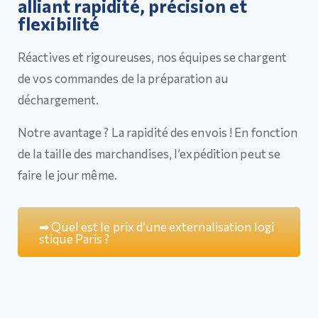
alliant rapidité, précision et
flexibilité
Réactives et rigoureuses, nos équipes se chargent
de vos commandes de la préparation au
déchargement.
Notre avantage ? La rapidité des envois ! En fonction
de la taille des marchandises, l’expédition peut se
faire le jour même.
➡
Q
u
e
l
e
s
t
l
e
p
r
i
x
d
’
u
n
e
e
x
t
e
r
n
a
l
i
s
a
t
i
o
n
l
o
g
i
s
t
i
q
u
e
P
a
r
i
s
?