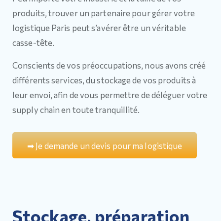
produits, trouver un partenaire pour gérer votre
logistique Paris peut s’avérer être un véritable
casse-tête.
Conscients de vos préoccupations, nous avons créé
différents services, du stockage de vos produits à
leur envoi, afin de vous permettre de déléguer votre
supply chain en toute tranquillité.
➡
J
e
d
e
m
a
n
d
e
u
n
d
e
v
i
s
p
o
u
r
m
a
l
o
g
i
s
t
i
q
u
e
Stockage, préparation