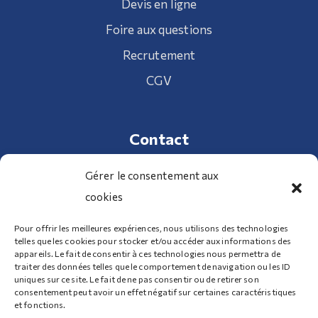
Devis en ligne
Foire aux questions
Recrutement
CGV
Contact
Gérer le consentement aux
cookies
01 34 70 32 98
Pour offrir les meilleures expériences, nous utilisons des technologies
telles que les cookies pour stocker et/ou accéder aux informations des
100 Route de Clermont 95340 Bernes-sur-Oise
appareils. Le fait de consentir à ces technologies nous permettra de
traiter des données telles que le comportement de navigation ou les ID
uniques sur ce site. Le fait de ne pas consentir ou de retirer son
consentement peut avoir un effet négatif sur certaines caractéristiques
Nous contacter
et fonctions.