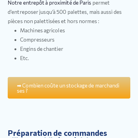
Notre entrepôt à proximité de Paris
permet
d’entreposer jusqu’à 500 palettes, mais aussi des
pièces non palettisées et hors normes :
Machines agricoles
Compresseurs
Engins de chantier
Etc.
➡
C
o
m
b
i
e
n
c
o
û
t
e
u
n
s
t
o
c
k
a
g
e
d
e
m
a
r
c
h
a
n
d
i
s
e
s
?
Préparation de commandes