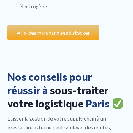
électrogène
➡
J
'
a
i
d
e
s
m
a
r
c
h
a
n
d
i
s
e
s
à
s
t
o
c
k
e
r
Nos conseils pour
réussir à
sous-traiter
votre logistique
Paris
Laisser la gestion de votre supply chain à un
prestataire externe peut soulever des doutes,