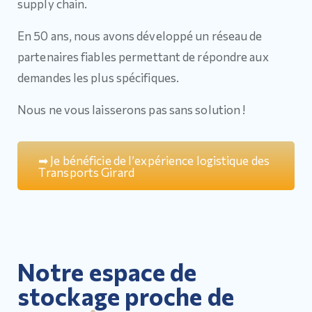
supply chain.
En 50 ans, nous avons développé un réseau de
partenaires fiables permettant de répondre aux
demandes les plus spécifiques.
Nous ne vous laisserons pas sans solution !
➡
J
e
b
é
n
é
f
i
c
i
e
d
e
l
’
e
x
p
é
r
i
e
n
c
e
l
o
g
i
s
t
i
q
u
e
d
e
s
T
r
a
n
s
p
o
r
t
s
G
i
r
a
r
d
Notre espace de
stockage proche de