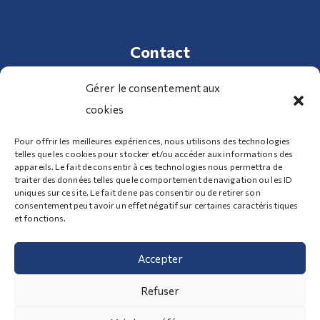
Contact
Gérer le consentement aux
cookies
01 34 70 32 98
Pour offrir les meilleures expériences, nous utilisons des technologies
telles que les cookies pour stocker et/ou accéder aux informations des
100 Route de Clermont 95340 Bernes-sur-Oise
appareils. Le fait de consentir à ces technologies nous permettra de
traiter des données telles que le comportement de navigation ou les ID
uniques sur ce site. Le fait de ne pas consentir ou de retirer son
consentement peut avoir un effet négatif sur certaines caractéristiques
Nous contacter
et fonctions.
Accepter
Mentions légales
-
Politique de cookies
| Copyright ©
Refuser
Transports Girard 2026 - Tous droits réservés |