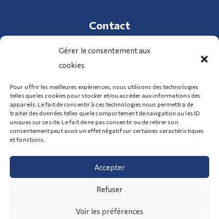
Contact
Gérer le consentement aux
cookies
01 34 70 32 98
Pour offrir les meilleures expériences, nous utilisons des technologies
telles que les cookies pour stocker et/ou accéder aux informations des
100 Route de Clermont 95340 Bernes-sur-Oise
appareils. Le fait de consentir à ces technologies nous permettra de
traiter des données telles que le comportement de navigation ou les ID
uniques sur ce site. Le fait de ne pas consentir ou de retirer son
consentement peut avoir un effet négatif sur certaines caractéristiques
Nous contacter
et fonctions.
Accepter
Mentions légales
-
Politique de cookies
| Copyright ©
Refuser
Transports Girard 2026 - Tous droits réservés |
Voir les préférences
Propulsé par